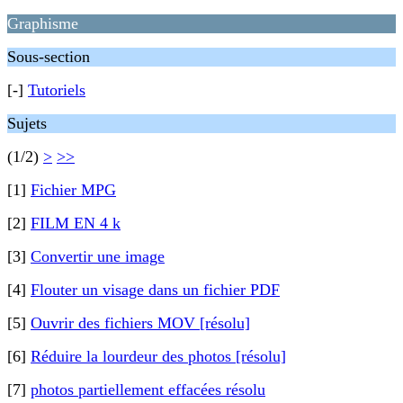
Graphisme
Sous-section
[-]
Tutoriels
Sujets
(1/2)
>
>>
[1]
Fichier MPG
[2]
FILM EN 4 k
[3]
Convertir une image
[4]
Flouter un visage dans un fichier PDF
[5]
Ouvrir des fichiers MOV [résolu]
[6]
Réduire la lourdeur des photos [résolu]
[7]
photos partiellement effacées résolu