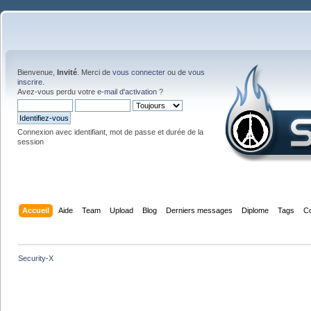
Bienvenue,
Invité
. Merci de
vous connecter
ou de
vous
inscrire
.
Avez-vous perdu votre
e-mail d'activation
?
Connexion avec identifiant, mot de passe et durée de la
session
Accueil
Aide
Team
Upload
Blog
Derniers messages
Diplome
Tags
C
Security-X