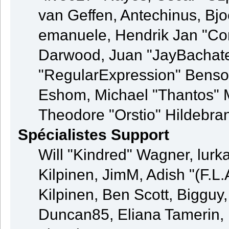
van Geffen, Antechinus, Bjo
emanuele, Hendrik Jan "Co
Darwood, Juan "JayBachate
"RegularExpression" Benso
Eshom, Michael "Thantos" M
Theodore "Orstio" Hildebran
Spécialistes Support
Will "Kindred" Wagner, lurka
Kilpinen, JimM, Adish "(F.L.
Kilpinen, Ben Scott, Bigguy
Duncan85, Eliana Tamerin, 