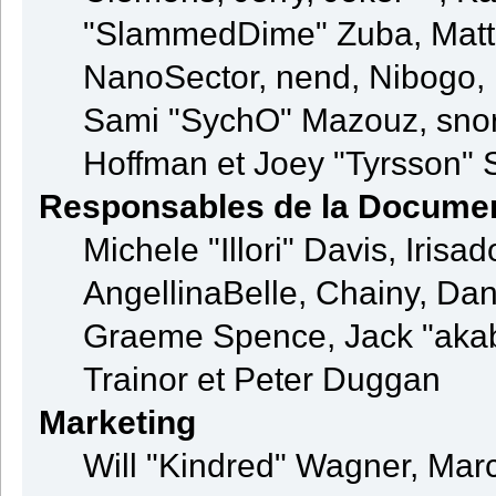
"SlammedDime" Zuba, Matt
NanoSector, nend, Nibogo, N
Sami "SychO" Mazouz, snor
Hoffman et Joey "Tyrsson" 
Responsables de la Documen
Michele "Illori" Davis, Iris
AngellinaBelle, Chainy, Dani
Graeme Spence, Jack "akab
Trainor et Peter Duggan
Marketing
Will "Kindred" Wagner, Mar