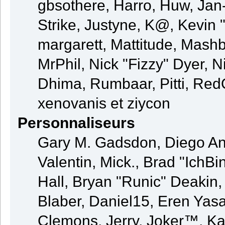
gbsothere, Harro, Huw, Jan
Strike, Justyne, K@, Kevin "
margarett, Mattitude, Mashby
MrPhil, Nick "Fizzy" Dyer, N
Dhima, Rumbaar, Pitti, Re
xenovanis et ziycon
Personnaliseurs
Gary M. Gadsdon, Diego An
Valentin, Mick., Brad "Ic
Hall, Bryan "Runic" Deakin
Blaber, Daniel15, Eren Yas
Clemons, Jerry, Joker™, Kay