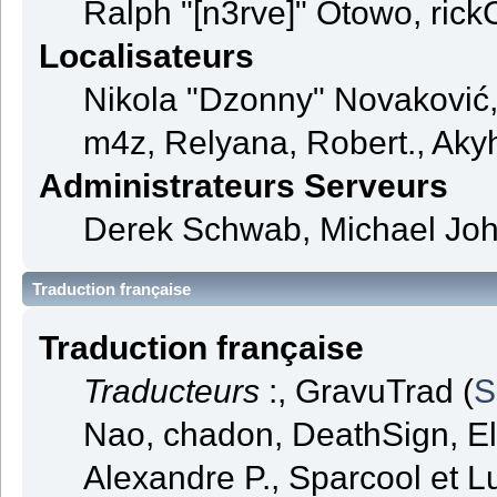
Ralph "[n3rve]" Otowo, rick
Localisateurs
Nikola "Dzonny" Novaković
m4z, Relyana, Robert., Aky
Administrateurs Serveurs
Derek Schwab, Michael Joh
Traduction française
Traduction française
Traducteurs
:, GravuTrad (
S
Nao, chadon, DeathSign, El
Alexandre P., Sparcool et L