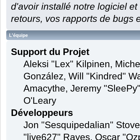
d'avoir installé notre logiciel et
retours, vos rapports de bugs e
L'équipe
Support du Projet
Aleksi "Lex" Kilpinen, Michel
González, Will "Kindred" 
Amacythe, Jeremy "SleePy" 
O'Leary
Développeurs
Jon "Sesquipedalian" Stovel
"live627" Rayes, Oscar "Oz