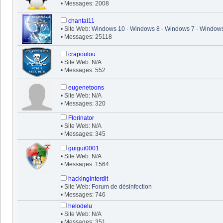
• Messages: 2008
chantal11
• Site Web:
Windows 10 - Windows 8 - Windows 7 - Windows
• Messages: 25118
crapoulou
• Site Web: N/A
• Messages: 552
eugenetoons
• Site Web: N/A
• Messages: 320
Florinator
• Site Web: N/A
• Messages: 345
guigui0001
• Site Web: N/A
• Messages: 1564
hackinginterdit
• Site Web:
Forum de désinfection
• Messages: 746
helodelu
• Site Web: N/A
• Messages: 351