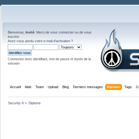
Bienvenue,
Invité
. Merci de
vous connecter
ou de
vous
inscrire
.
Avez-vous perdu votre
e-mail d'activation
?
Connexion avec identifiant, mot de passe et durée de la
session
Accueil
Aide
Team
Upload
Blog
Derniers messages
Diplome
Tags
C
Security-X
»
Diplome