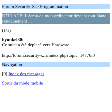
Forum Security-X > Programmation
DÉPLACÉ: L'écran de mon ordinateur devient tout blanc
soudainement ...
(1/1)
hyunkel30
:
Ce sujet a été déplacé vers Hardware.
http://forum.security-x.fr/index.php?topic=14776.0
Navigation
[0]
Index des messages
Sortir du mode mobile