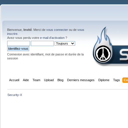
Bienvenue,
Invité
. Merci de
vous connecter
ou de
vous
inscrire
.
Avez-vous perdu votre
e-mail d'activation
?
Connexion avec identifiant, mot de passe et durée de la
session
Accueil
Aide
Team
Upload
Blog
Derniers messages
Diplome
Tags
Co
Security-X