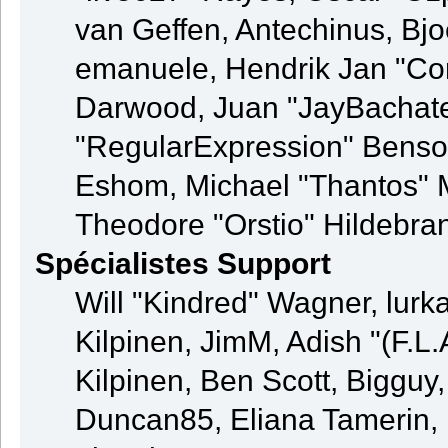
van Geffen, Antechinus, Bjo
emanuele, Hendrik Jan "Co
Darwood, Juan "JayBachate
"RegularExpression" Benso
Eshom, Michael "Thantos" M
Theodore "Orstio" Hildebran
Spécialistes Support
Will "Kindred" Wagner, lurka
Kilpinen, JimM, Adish "(F.L.
Kilpinen, Ben Scott, Bigguy
Duncan85, Eliana Tamerin, 