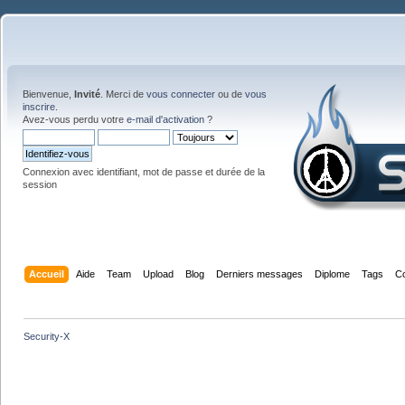
Bienvenue,
Invité
. Merci de
vous connecter
ou de
vous
inscrire
.
Avez-vous perdu votre
e-mail d'activation
?
Connexion avec identifiant, mot de passe et durée de la
session
Accueil
Aide
Team
Upload
Blog
Derniers messages
Diplome
Tags
C
Security-X