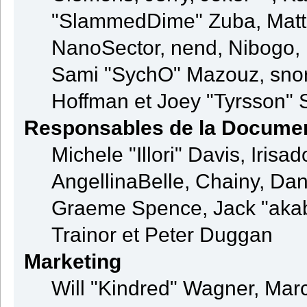
"SlammedDime" Zuba, Matt
NanoSector, nend, Nibogo, N
Sami "SychO" Mazouz, snor
Hoffman et Joey "Tyrsson" 
Responsables de la Documen
Michele "Illori" Davis, Iris
AngellinaBelle, Chainy, Dani
Graeme Spence, Jack "akab
Trainor et Peter Duggan
Marketing
Will "Kindred" Wagner, Mar