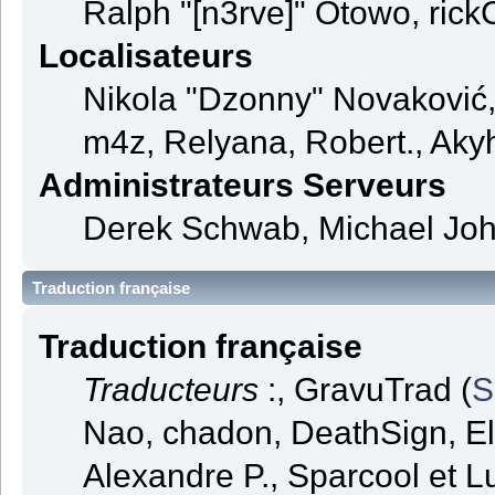
Ralph "[n3rve]" Otowo, rick
Localisateurs
Nikola "Dzonny" Novaković
m4z, Relyana, Robert., Aky
Administrateurs Serveurs
Derek Schwab, Michael Joh
Traduction française
Traduction française
Traducteurs
:, GravuTrad (
S
Nao, chadon, DeathSign, El
Alexandre P., Sparcool et L