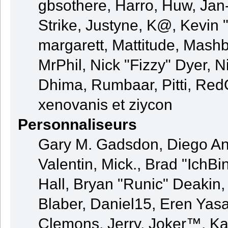
gbsothere, Harro, Huw, Jan
Strike, Justyne, K@, Kevin "
margarett, Mattitude, Mashby
MrPhil, Nick "Fizzy" Dyer, N
Dhima, Rumbaar, Pitti, Re
xenovanis et ziycon
Personnaliseurs
Gary M. Gadsdon, Diego An
Valentin, Mick., Brad "Ic
Hall, Bryan "Runic" Deakin
Blaber, Daniel15, Eren Yas
Clemons, Jerry, Joker™, Kay