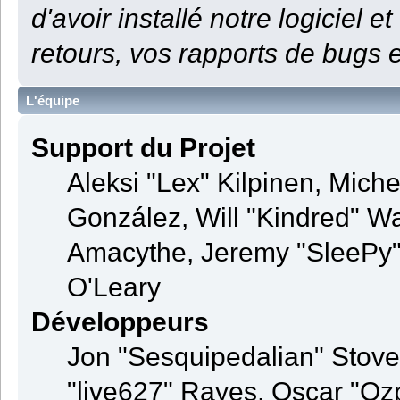
d'avoir installé notre logiciel et
retours, vos rapports de bugs e
L'équipe
Support du Projet
Aleksi "Lex" Kilpinen, Michel
González, Will "Kindred" 
Amacythe, Jeremy "SleePy" 
O'Leary
Développeurs
Jon "Sesquipedalian" Stovel
"live627" Rayes, Oscar "Oz