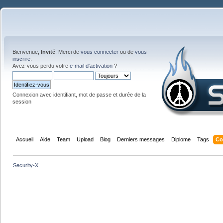
Bienvenue,
Invité
. Merci de
vous connecter
ou de
vous
inscrire
.
Avez-vous perdu votre
e-mail d'activation
?
Connexion avec identifiant, mot de passe et durée de la
session
Accueil
Aide
Team
Upload
Blog
Derniers messages
Diplome
Tags
Co
Security-X