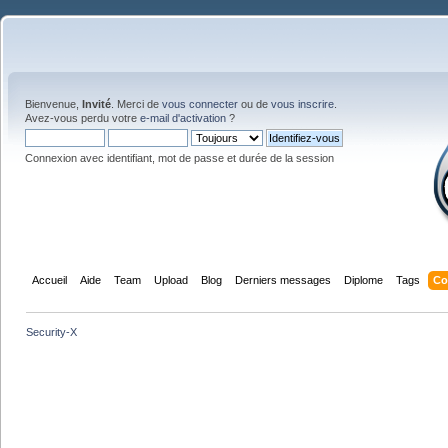
Bienvenue,
Invité
. Merci de
vous connecter
ou de
vous inscrire
.
Avez-vous perdu votre
e-mail d'activation
?
Connexion avec identifiant, mot de passe et durée de la session
Accueil
Aide
Team
Upload
Blog
Derniers messages
Diplome
Tags
Co
Security-X