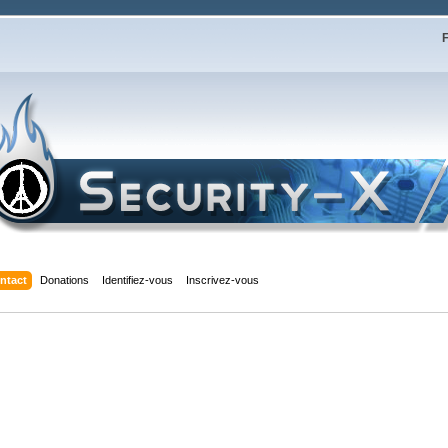
F
ntact
Donations
Identifiez-vous
Inscrivez-vous