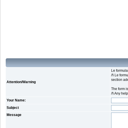
Le formula
/!\ Le form
section ad
Attention/Warning
The form is
/!\ Any hel
Your Name:
Subject
Message