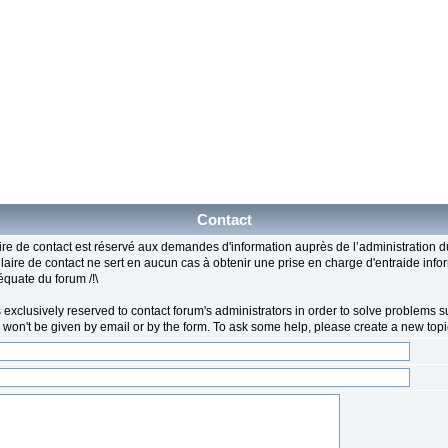
Contact
ire de contact est réservé aux demandes d'information auprès de l’administration du 
ulaire de contact ne sert en aucun cas à obtenir une prise en charge d'entraide info
équate du forum /!\
 exclusively reserved to contact forum's administrators in order to solve problems su
p won't be given by email or by the form. To ask some help, please create a new topic i