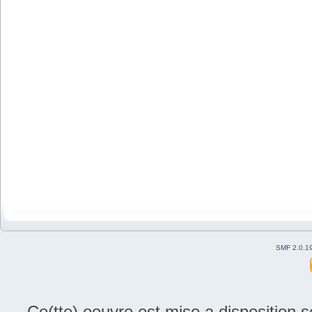
SMF 2.0.1
Ce(tte) oeuvre est mise a disposition 