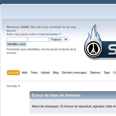
Bienvenue,
Invité
. Merci de
vous connecter
ou de
vous
inscrire
.
Avez-vous perdu votre
e-mail d'activation
?
Connexion avec identifiant, mot de passe et durée de la
session
Accueil
Aide
Team
Upload
Blog
Derniers messages
Diplome
Tags
C
Security-X
Erreur de base de données
Merci de réessayer. Si l'erreur se reproduit, signalez cette e