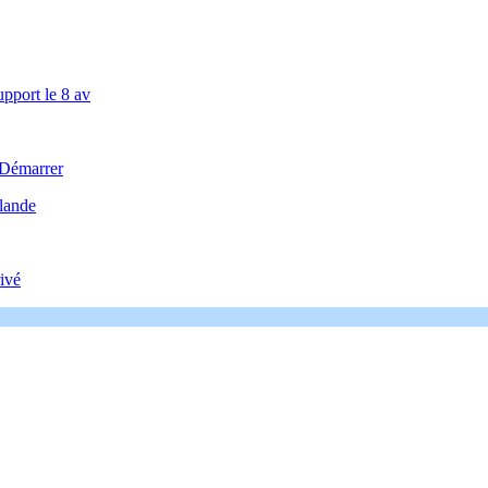
upport le 8 av
 Démarrer
llande
ivé