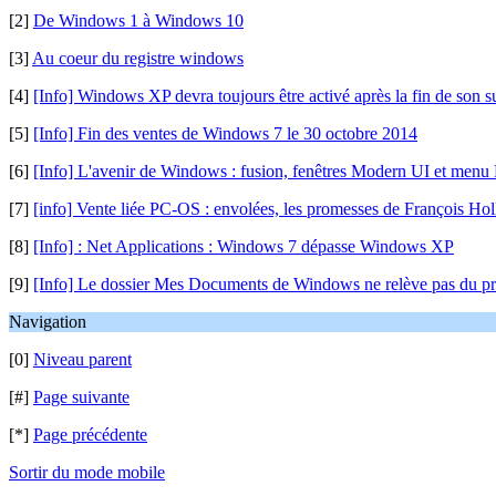
[2]
De Windows 1 à Windows 10
[3]
Au coeur du registre windows
[4]
[Info] Windows XP devra toujours être activé après la fin de son s
[5]
[Info] Fin des ventes de Windows 7 le 30 octobre 2014
[6]
[Info] L'avenir de Windows : fusion, fenêtres Modern UI et menu
[7]
[info] Vente liée PC-OS : envolées, les promesses de François Ho
[8]
[Info] : Net Applications : Windows 7 dépasse Windows XP
[9]
[Info] Le dossier Mes Documents de Windows ne relève pas du pr
Navigation
[0]
Niveau parent
[#]
Page suivante
[*]
Page précédente
Sortir du mode mobile