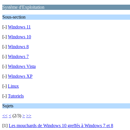
Système d'Exploitation
Sous-section
[-]
Windows 11
[-]
Windows 10
[-]
Windows 8
[-]
Windows 7
[-]
Windows Vista
[-]
Windows XP
[-]
Linux
[-]
Tutoriels
Sujets
<<
<
(2/3)
>
>>
[1]
Les mouchards de Windows 10 greffés à Windows 7 et 8