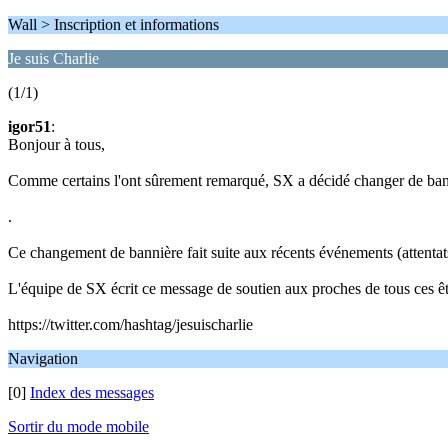
Wall > Inscription et informations
Je suis Charlie
(1/1)
igor51
:
Bonjour à tous,
Comme certains l'ont sûrement remarqué, SX a décidé changer de ban
.
Ce changement de bannière fait suite aux récents événements (attentats,
L'équipe de SX écrit ce message de soutien aux proches de tous ces êtr
https://twitter.com/hashtag/jesuischarlie
Navigation
[0]
Index des messages
Sortir du mode mobile