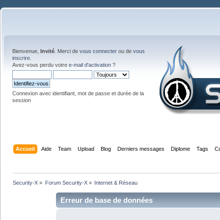
Bienvenue,
Invité
. Merci de
vous connecter
ou de
vous
inscrire
.
Avez-vous perdu votre
e-mail d'activation
?
Connexion avec identifiant, mot de passe et durée de la
session
Accueil
Aide
Team
Upload
Blog
Derniers messages
Diplome
Tags
C
Security-X
»
Forum Security-X
»
Internet & Réseau
Erreur de base de données