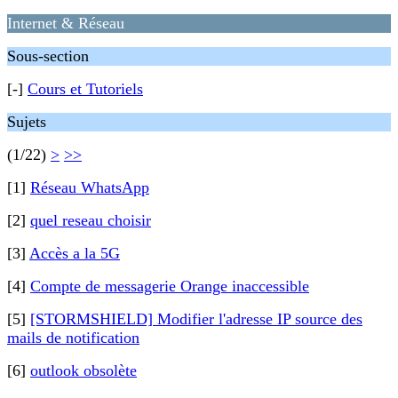
Internet & Réseau
Sous-section
[-]
Cours et Tutoriels
Sujets
(1/22)
>
>>
[1]
Réseau WhatsApp
[2]
quel reseau choisir
[3]
Accès a la 5G
[4]
Compte de messagerie Orange inaccessible
[5]
[STORMSHIELD] Modifier l'adresse IP source des
mails de notification
[6]
outlook obsolète