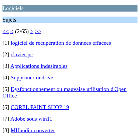
Logiciels
Sujets
<<
<
(2/65)
>
>>
[1]
logiciel de récuperation de données effacées
[2]
clavier pc
[3]
Applications indésirables
[4]
Supprimer ondrive
[5]
Dysfonctionnement ou mauvaise utilisation d'Open
Office
[6]
COREL PAINT SHOP 19
[7]
Adobe sous win11
[8]
MHaudio converter