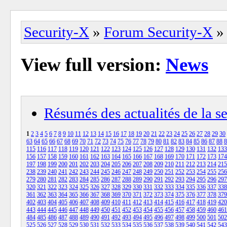
Security-X
»
Forum Security-X
»
View full version:
News
Résumés des actualités de la 
1
2
3
4
5
6
7
8
9
10
11
12
13
14
15
16
17
18
19
20
21
22
23
24
25
26
27
28
29
30
63
64
65
66
67
68
69
70
71
72
73
74
75
76
77
78
79
80
81
82
83
84
85
86
87
88
8
115
116
117
118
119
120
121
122
123
124
125
126
127
128
129
130
131
132
133
156
157
158
159
160
161
162
163
164
165
166
167
168
169
170
171
172
173
174
197
198
199
200
201
202
203
204
205
206
207
208
209
210
211
212
213
214
215
238
239
240
241
242
243
244
245
246
247
248
249
250
251
252
253
254
255
256
279
280
281
282
283
284
285
286
287
288
289
290
291
292
293
294
295
296
297
320
321
322
323
324
325
326
327
328
329
330
331
332
333
334
335
336
337
338
361
362
363
364
365
366
367
368
369
370
371
372
373
374
375
376
377
378
379
402
403
404
405
406
407
408
409
410
411
412
413
414
415
416
417
418
419
420
443
444
445
446
447
448
449
450
451
452
453
454
455
456
457
458
459
460
461
484
485
486
487
488
489
490
491
492
493
494
495
496
497
498
499
500
501
502
525
526
527
528
529
530
531
532
533
534
535
536
537
538
539
540
541
542
543