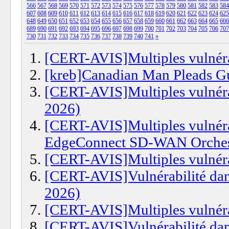
566
567
568
569
570
571
572
573
574
575
576
577
578
579
580
581
582
583
584
607
608
609
610
611
612
613
614
615
616
617
618
619
620
621
622
623
624
625
648
649
650
651
652
653
654
655
656
657
658
659
660
661
662
663
664
665
666
689
690
691
692
693
694
695
696
697
698
699
700
701
702
703
704
705
706
707
730
731
732
733
734
735
736
737
738
739
740
741
»
[CERT-AVIS]Multiples vulnéra
[kreb]Canadian Man Pleads Gu
[CERT-AVIS]Multiples vulnérab
2026)
[CERT-AVIS]Multiples vulnér
EdgeConnect SD-WAN Orchestr
[CERT-AVIS]Multiples vulnérab
[CERT-AVIS]Vulnérabilité dan
2026)
[CERT-AVIS]Multiples vulnérab
[CERT-AVIS]Vulnérabilité dans