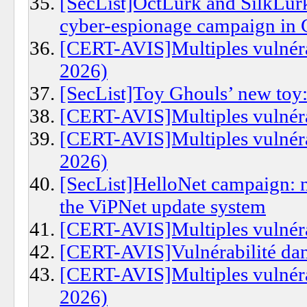
[SecList]OctLurk and SilkLurk
cyber-espionage campaign in C
[CERT-AVIS]Multiples vulnérab
2026)
[SecList]Toy Ghouls’ new toy
[CERT-AVIS]Multiples vulnérab
[CERT-AVIS]Multiples vulnérab
2026)
[SecList]HelloNet campaign: 
the ViPNet update system
[CERT-AVIS]Multiples vulnéra
[CERT-AVIS]Vulnérabilité dan
[CERT-AVIS]Multiples vulnérabi
2026)