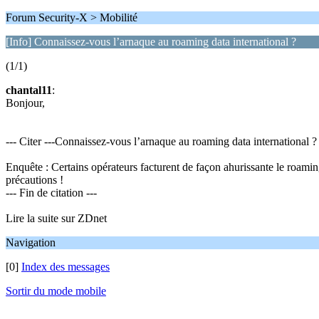
Forum Security-X > Mobilité
[Info] Connaissez-vous l’arnaque au roaming data international ?
(1/1)
chantal11
:
Bonjour,
--- Citer ---Connaissez-vous l’arnaque au roaming data international ?
Enquête : Certains opérateurs facturent de façon ahurissante le roami
précautions !
--- Fin de citation ---
Lire la suite sur ZDnet
Navigation
[0]
Index des messages
Sortir du mode mobile