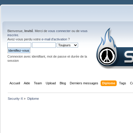
Bienvenue,
Invité
. Merci de
vous connecter
ou de
vous
inscrire
.
Avez-vous perdu votre
e-mail d'activation
?
Connexion avec identifiant, mot de passe et durée de la
session
Accueil
Aide
Team
Upload
Blog
Derniers messages
Diplome
Tags
C
Security-X
»
Diplome