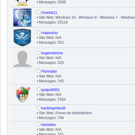
• Messages: 2008
chantal11
• Site Web:
Windows 10 - Windows 8 - Windows 7 - Windows
• Messages: 25118
crapoulou
• Site Web: N/A
• Messages: 552
eugenetoons
• Site Web: N/A
• Messages: 320
Florinator
• Site Web: N/A
• Messages: 345
guigui0001
• Site Web: N/A
• Messages: 1564
hackinginterdit
• Site Web:
Forum de désinfection
• Messages: 746
helodelu
• Site Web: N/A
• Messages: 351