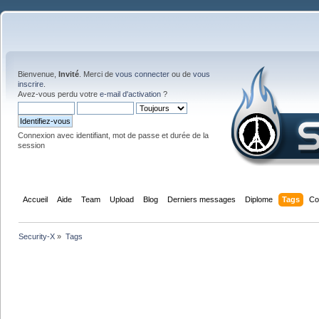
Bienvenue,
Invité
. Merci de
vous connecter
ou de
vous
inscrire
.
Avez-vous perdu votre
e-mail d'activation
?
Connexion avec identifiant, mot de passe et durée de la
session
Accueil
Aide
Team
Upload
Blog
Derniers messages
Diplome
Tags
Co
Security-X
»
Tags