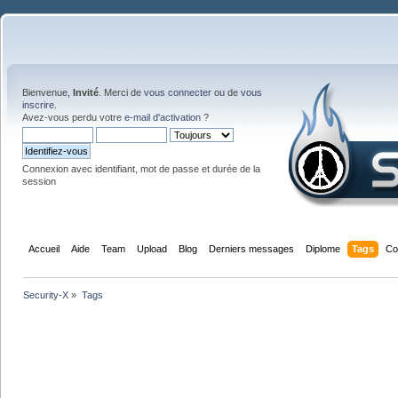
Bienvenue,
Invité
. Merci de
vous connecter
ou de
vous
inscrire
.
Avez-vous perdu votre
e-mail d'activation
?
Connexion avec identifiant, mot de passe et durée de la
session
Accueil
Aide
Team
Upload
Blog
Derniers messages
Diplome
Tags
Co
Security-X
»
Tags