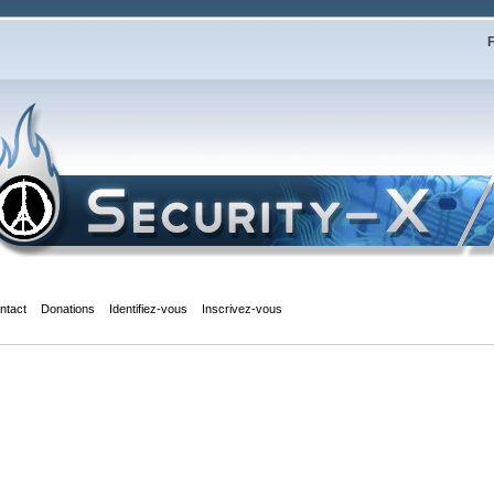
F
ntact
Donations
Identifiez-vous
Inscrivez-vous