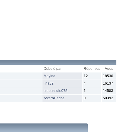
Débuté par
Réponses
Vues
Mayina
12
18530
lina32
4
16137
crepuscule075
1
14503
AsteroHache
0
50392