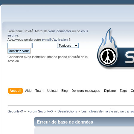
Bienvenue,
Invité
. Merci de
vous connecter
ou de
vous
inscrire
.
Avez-vous perdu votre
e-mail d'activation
?
Connexion avec identifiant, mot de passe et durée de la
session
Accueil
Aide
Team
Upload
Blog
Derniers messages
Diplome
Tags
C
Security-X
»
Forum Security-X
»
Désinfections
»
Les fichiers de ma clé usb se trans
Erreur de base de données