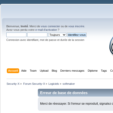
Bienvenue,
Invité
. Merci de
vous connecter
ou de
vous inscrire
.
Avez-vous perdu votre
e-mail d'activation
?
Connexion avec identifiant, mot de passe et durée de la session
Accueil
Aide
Team
Upload
Blog
Derniers messages
Diplome
Tags
C
Security-X
»
Forum Security-X
»
Logiciels
»
softmaker
Erreur de base de données
Merci de réessayer. Si l'erreur se reproduit, signalez 