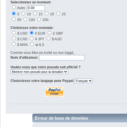
Selectionnez un montant:
Autre
5
10
15
20
25
50
100
200
Choisissez votre monnaie:
$ USD
€ EUR
£ GBP
$ CAD
¥ JPY
$ AUD
$ MXN
₪ ILS
Comme vous êtes en invité ou non loggé,
Nom d'utlisateur:
Voulez-vous que votre pseudo soit affiché ?
Choississez votre langage pour Paypal
Erreur de base de données