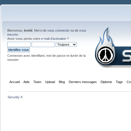
Bienvenue,
Invité
. Merci de
vous connecter
ou de
vous
inscrire
.
Avez-vous perdu votre
e-mail d'activation
?
Connexion avec identifiant, mot de passe et durée de la
session
Accueil
Aide
Team
Upload
Blog
Derniers messages
Diplome
Tags
Co
Security-X