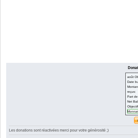
Donati
août Obj
Date bu
Montant
reçus:
Part de
Net Bal
Objecti
Monnaie
Les donations sont réactivées merci pour votre générosité ;)