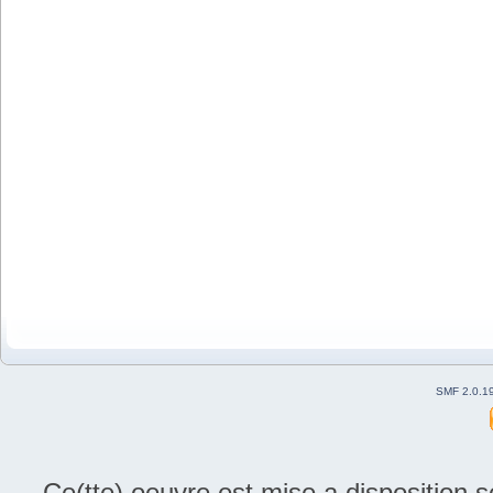
SMF 2.0.1
Ce(tte) oeuvre est mise a disposition 