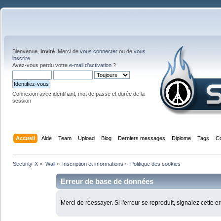
Bienvenue,
Invité
. Merci de
vous connecter
ou de
vous
inscrire
.
Avez-vous perdu votre
e-mail d'activation
?
Connexion avec identifiant, mot de passe et durée de la
session
Accueil
Aide
Team
Upload
Blog
Derniers messages
Diplome
Tags
C
Security-X
»
Wall
»
Inscription et informations
»
Politique des cookies
Erreur de base de données
Merci de réessayer. Si l'erreur se reproduit, signalez cette e