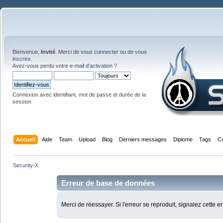
Bienvenue,
Invité
. Merci de
vous connecter
ou de
vous
inscrire
.
Avez-vous perdu votre
e-mail d'activation
?
Connexion avec identifiant, mot de passe et durée de la
session
Accueil
Aide
Team
Upload
Blog
Derniers messages
Diplome
Tags
C
Security-X
Erreur de base de données
Merci de réessayer. Si l'erreur se reproduit, signalez cette e