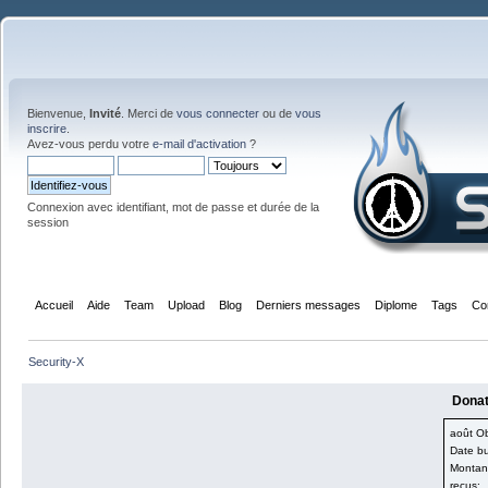
Bienvenue,
Invité
. Merci de
vous connecter
ou de
vous
inscrire
.
Avez-vous perdu votre
e-mail d'activation
?
Connexion avec identifiant, mot de passe et durée de la
session
Accueil
Aide
Team
Upload
Blog
Derniers messages
Diplome
Tags
Co
Security-X
Donati
août Obj
Date bu
Montant
reçus: