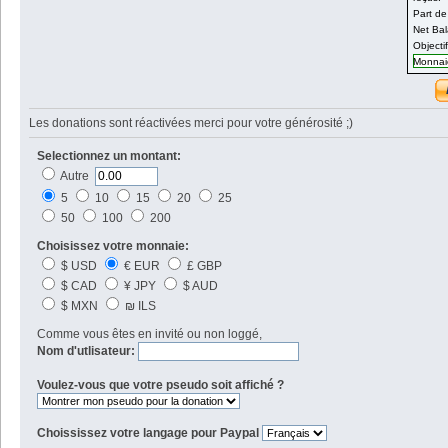
Part de
Net Bal
Objecti
Monnaie
Les donations sont réactivées merci pour votre générosité ;)
Selectionnez un montant:
Autre
5
10
15
20
25
50
100
200
Choisissez votre monnaie:
$ USD
€ EUR
£ GBP
$ CAD
¥ JPY
$ AUD
$ MXN
₪ ILS
Comme vous êtes en invité ou non loggé,
Nom d'utlisateur:
Voulez-vous que votre pseudo soit affiché ?
Choississez votre langage pour Paypal