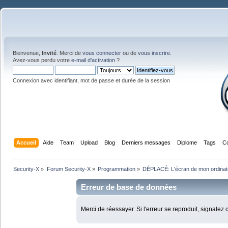
Bienvenue,
Invité
. Merci de
vous connecter
ou de
vous inscrire
.
Avez-vous perdu votre
e-mail d'activation
?
Connexion avec identifiant, mot de passe et durée de la session
Accueil
Aide
Team
Upload
Blog
Derniers messages
Diplome
Tags
C
Security-X
»
Forum Security-X
»
Programmation
»
DÉPLACÉ: L'écran de mon ordinateu
Erreur de base de données
Merci de réessayer. Si l'erreur se reproduit, signalez 