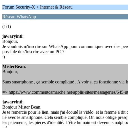
Forum Security-X > Internet & Réseau
Réseau WhatsApp
(1/1)
jawaryinti
:
Bonjour,
Je voudrais m'inscrire sur WhatsApp pour communiquer avec des personne
possible de s'inscrire avec un PC ?
:)
MisterBean
:
Bonjour,
Sans smartphone , ça semble compliqué . A voir si ça fonctionne via l
=> https://www.commentcamarche.net/applis-sites/messageries/645-ut
jawaryinti
:
Bonjour Mister Bean,
Je te remercie pour le lien, mais j'ai écouté la vidéo, et la femme a dit
lié avec le smartphone. Cela semble compliqué. On nous oblige presque
les paiements, les pièces d'identité. L'être humain est devenu smatphod
::)