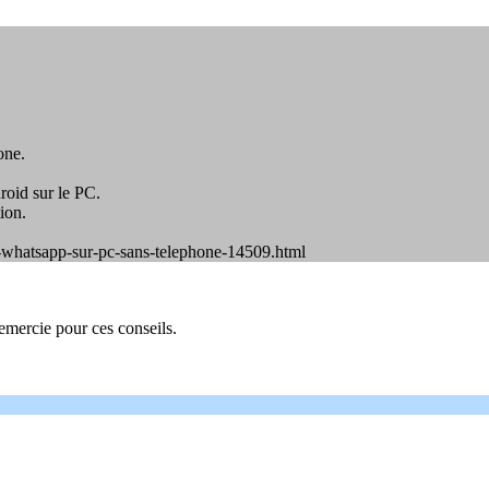
one.
roid sur le PC.
ion.
ser-whatsapp-sur-pc-sans-telephone-14509.html
remercie pour ces conseils.