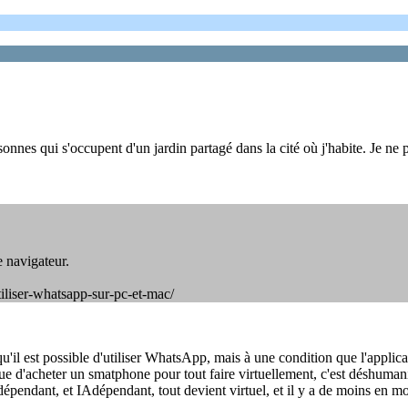
s qui s'occupent d'un jardin partagé dans la cité où j'habite. Je ne pos
e navigateur.
iliser-whatsapp-sur-pc-et-mac/
 qu'il est possible d'utiliser WhatsApp, mais à une condition que l'applic
 d'acheter un smatphone pour tout faire virtuellement, c'est déshumanis
épendant, et IAdépendant, tout devient virtuel, et il y a de moins en mo