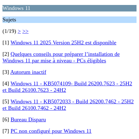
Windows 11
Sujets
(1/19)
>
>>
[1]
Windows 11 2025 Version 25H2 est disponible
[2]
Quelques conseils pour préparer l’installation de
Windows 11 par mise à niveau - PCs éligibles
[3]
Autorum inactif
[4]
Windows 11 - KB5074109- Build 26200.7623 - 25H2
et Build 26100.7623 - 24H2
[5]
Windows 11 - KB5072033 - Build 26200.7462 - 25H2
et Build 26100.7462 - 24H2
[6]
Bureau Disparu
[7]
PC non configuré pour Windows 11