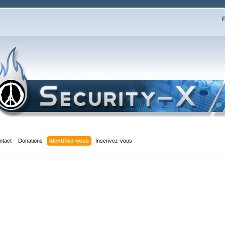
F
ntact
Donations
Identifiez-vous
Inscrivez-vous