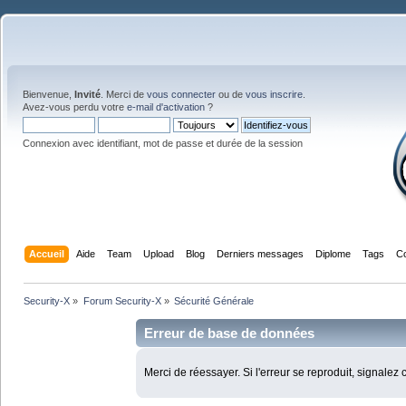
Bienvenue,
Invité
. Merci de
vous connecter
ou de
vous inscrire
.
Avez-vous perdu votre
e-mail d'activation
?
Connexion avec identifiant, mot de passe et durée de la session
Accueil
Aide
Team
Upload
Blog
Derniers messages
Diplome
Tags
C
Security-X
»
Forum Security-X
»
Sécurité Générale
Erreur de base de données
Merci de réessayer. Si l'erreur se reproduit, signalez 