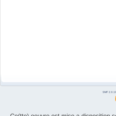
SMF 2.0.1
Ce(tte) oeuvre est mise a disposition 