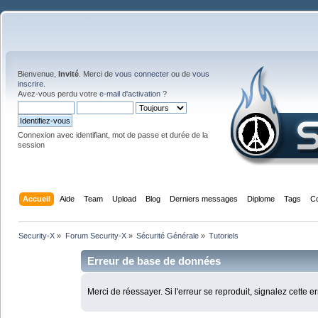
Bienvenue,
Invité
. Merci de
vous connecter
ou de
vous
inscrire
.
Avez-vous perdu votre
e-mail d'activation
?
Connexion avec identifiant, mot de passe et durée de la
session
Accueil
Aide
Team
Upload
Blog
Derniers messages
Diplome
Tags
C
Security-X
»
Forum Security-X
»
Sécurité Générale
»
Tutoriels
Erreur de base de données
Merci de réessayer. Si l'erreur se reproduit, signalez cette e