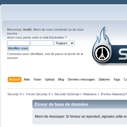
Bienvenue,
Invité
. Merci de
vous connecter
ou de
vous
inscrire
.
Avez-vous perdu votre
e-mail d'activation
?
Connexion avec identifiant, mot de passe et durée de la
session
Accueil
Aide
Team
Upload
Blog
Derniers messages
Diplome
Tags
C
Security-X
»
Forum Security-X
»
Sécurité Générale
»
Malwares
»
[Fiches-Malware]
Erreur de base de données
Merci de réessayer. Si l'erreur se reproduit, signalez cette e