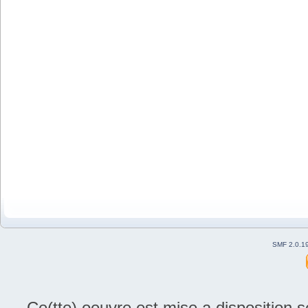
SMF 2.0.1
Ce(tte) oeuvre est mise a disposition 