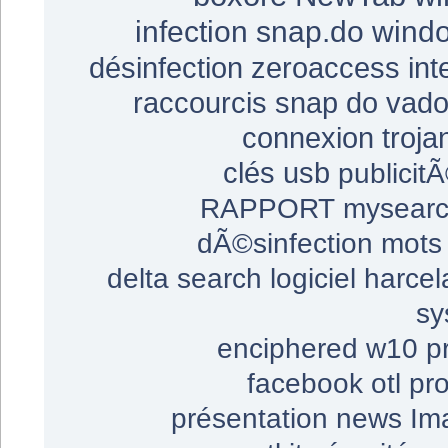
infection
snap.do
wind
désinfection
zeroaccess
int
raccourcis
snap do
vado
connexion
troja
clés usb
publicit
RAPPORT
mysearc
dÃ©sinfection
mots
delta search
logiciel harcel
sy
enciphered
w10
p
facebook
otl
pr
présentation
news
Im