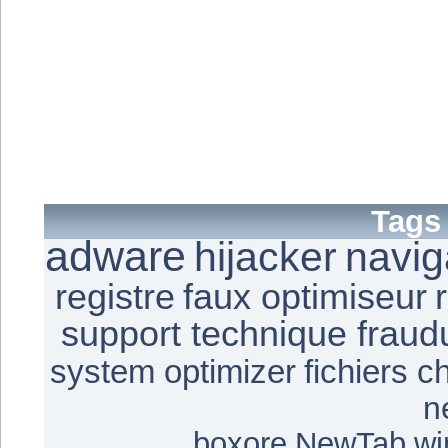
Tags
adware
hijacker
navig
registre
faux optimiseur
support technique fraud
system optimizer
fichiers c
n
boxore
NewTab
wi