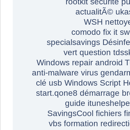
rootkit
sécurité
pu
actualitÃ©
uka
WSH
nettoy
comodo
fix it
sw
specialsavings
Désinfe
vert
question
tdssk
Windows repair
android
T
anti-malware
virus gendar
clé usb
Windows Script H
start.qone8
démarrage
b
guide
ituneshelpe
SavingsCool
fichiers
f
vbs
formation
redirect