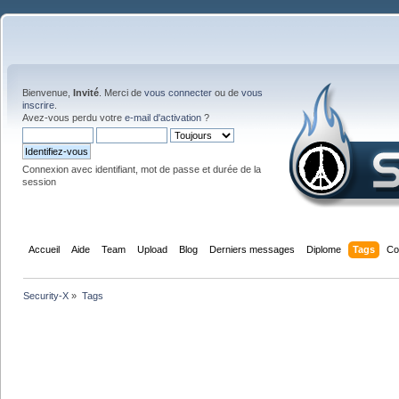
Bienvenue,
Invité
. Merci de
vous connecter
ou de
vous
inscrire
.
Avez-vous perdu votre
e-mail d'activation
?
Connexion avec identifiant, mot de passe et durée de la
session
Accueil
Aide
Team
Upload
Blog
Derniers messages
Diplome
Tags
Co
Security-X
»
Tags