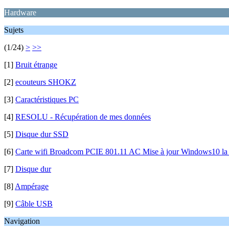
Hardware
Sujets
(1/24)
>
>>
[1]
Bruit étrange
[2]
ecouteurs SHOKZ
[3]
Caractéristiques PC
[4]
RESOLU - Récupération de mes données
[5]
Disque dur SSD
[6]
Carte wifi Broadcom PCIE 801.11 AC Mise à jour Windows10 la
[7]
Disque dur
[8]
Ampérage
[9]
Câble USB
Navigation