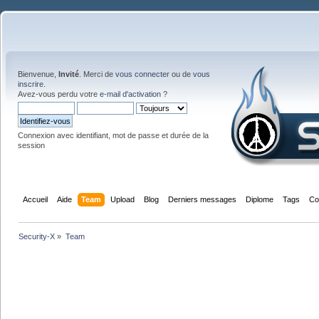
Bienvenue,
Invité
. Merci de
vous connecter
ou de
vous
inscrire
.
Avez-vous perdu votre
e-mail d'activation
?
Connexion avec identifiant, mot de passe et durée de la
session
Accueil
Aide
Team
Upload
Blog
Derniers messages
Diplome
Tags
Co
Security-X
»
Team