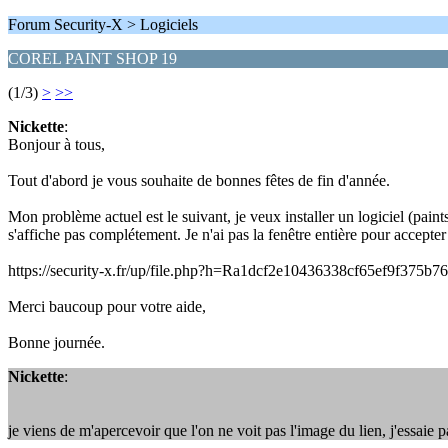
Forum Security-X > Logiciels
COREL PAINT SHOP 19
(1/3)
>
>>
Nickette
:
Bonjour à tous,
Tout d'abord je vous souhaite de bonnes fêtes de fin d'année.
Mon problème actuel est le suivant, je veux installer un logiciel (paints
s'affiche pas complétement. Je n'ai pas la fenêtre entière pour accepter 
https://security-x.fr/up/file.php?h=Ra1dcf2e10436338cf65ef9f375b7
Merci baucoup pour votre aide,
Bonne journée.
Nickette
:
je viens de m'apercevoir que l'on ne voit pas l'image du lien, j'essaie p