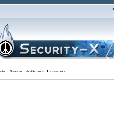
F
ntact
Donations
Identifiez-vous
Inscrivez-vous