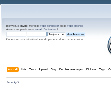
Bienvenue,
Invité
. Merci de
vous connecter
ou de
vous inscrire
.
Avez-vous perdu votre
e-mail d'activation
?
Connexion avec identifiant, mot de passe et durée de la session
Accueil
Aide
Team
Upload
Blog
Derniers messages
Diplome
Tags
C
Security-X