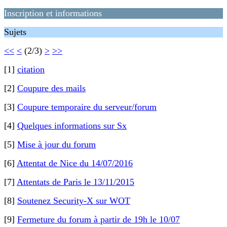
Inscription et informations
Sujets
<<
<
(2/3)
>
>>
[1]
citation
[2]
Coupure des mails
[3]
Coupure temporaire du serveur/forum
[4]
Quelques informations sur Sx
[5]
Mise à jour du forum
[6]
Attentat de Nice du 14/07/2016
[7]
Attentats de Paris le 13/11/2015
[8]
Soutenez Security-X sur WOT
[9]
Fermeture du forum à partir de 19h le 10/07