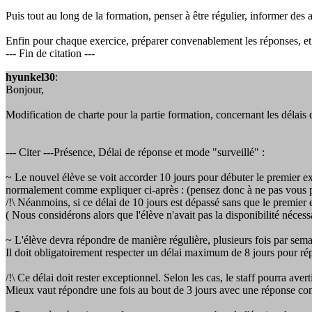
Puis tout au long de la formation, penser à être régulier, informer des a
Enfin pour chaque exercice, préparer convenablement les réponses, et 
--- Fin de citation ---
hyunkel30
:
Bonjour,
Modification de charte pour la partie formation, concernant les délais 
--- Citer ---Présence, Délai de réponse et mode "surveillé" :
~ Le nouvel élève se voit accorder 10 jours pour débuter le premier exer
normalement comme expliquer ci-après : (pensez donc à ne pas vous pr
/!\ Néanmoins, si ce délai de 10 jours est dépassé sans que le premier 
( Nous considérons alors que l'élève n'avait pas la disponibilité nécessai
~ L'élève devra répondre de manière régulière, plusieurs fois par sem
Il doit obligatoirement respecter un délai maximum de 8 jours pour r
/!\ Ce délai doit rester exceptionnel. Selon les cas, le staff pourra avert
Mieux vaut répondre une fois au bout de 3 jours avec une réponse compl