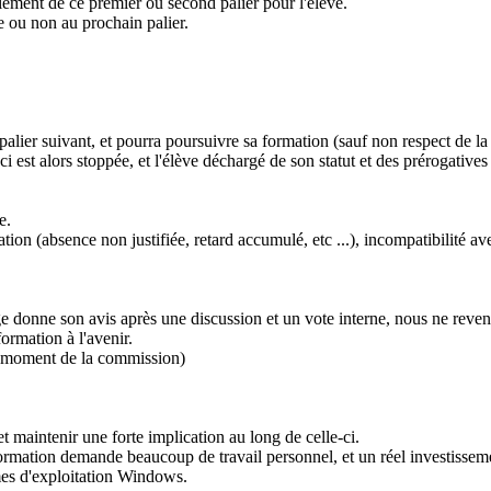
ulement de ce premier ou second palier pour l'élève.
e ou non au prochain palier.
palier suivant, et pourra poursuivre sa formation (sauf non respect de la
ci est alors stoppée, et l'élève déchargé de son statut et des prérogatives 
e.
 (absence non justifiée, retard accumulé, etc ...), incompatibilité avec l
e donne son avis après une discussion et un vote interne, nous ne reve
ormation à l'avenir.
au moment de la commission)
t maintenir une forte implication au long de celle-ci.
formation demande beaucoup de travail personnel, et un réel investissem
mes d'exploitation Windows.