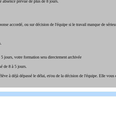
e absence prévue de plus de 8 jours.
onse accordé, ou sur décision de l'équipe si le travail manque de sérieu
.
 5 jours, votre formation sera directement archivée
 de 8 à 5 jours.
ève à déjà dépassé le délai, et/ou de la décision de l'équipe. Elle vou