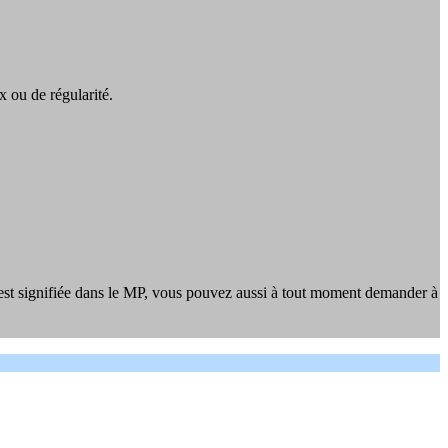
x ou de régularité.
s est signifiée dans le MP, vous pouvez aussi à tout moment demander à