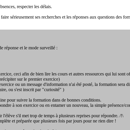
bsences, respecter les délais.
faire sérieusement ses recherches et les réponses aux questions des for
de réponse et le mode surveillé :
cice, ceci afin de bien lire les cours et autres ressources qui lui sont 
écipiter sur le premier exercice)
exercice ou un message d'information n'ai été posté, la formation sera d
re, ou s'est inscrit par "curiosité" )
aine pour suivre la formation dans de bonnes conditions.
épondre à son exercice ou en entamer un nouveau, la simple présence/con
ir l'élève s'il met trop de temps à plusieurs reprises pour répondre. /!\
ète et préparée que plusieurs fois par jours pour ne rien dire !