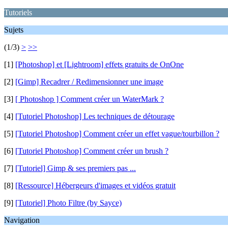
Tutoriels
Sujets
(1/3)
>
>>
[1]
[Photoshop] et [Lightroom] effets gratuits de OnOne
[2]
[Gimp] Recadrer / Redimensionner une image
[3]
[ Photoshop ] Comment créer un WaterMark ?
[4]
[Tutoriel Photoshop] Les techniques de détourage
[5]
[Tutoriel Photoshop] Comment créer un effet vague/tourbillon ?
[6]
[Tutoriel Photoshop] Comment créer un brush ?
[7]
[Tutoriel] Gimp & ses premiers pas ...
[8]
[Ressource] Hébergeurs d'images et vidéos gratuit
[9]
[Tutoriel] Photo Filtre (by Sayce)
Navigation