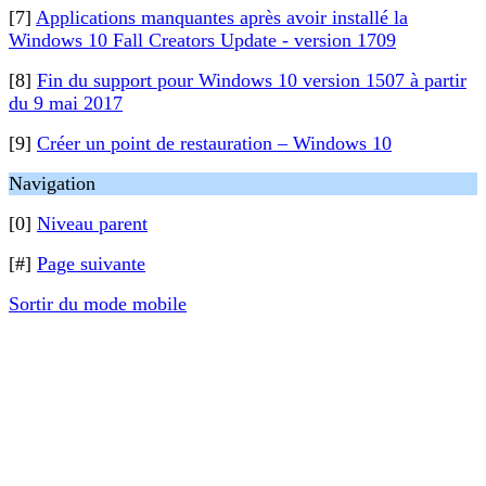
[7]
Applications manquantes après avoir installé la
Windows 10 Fall Creators Update - version 1709
[8]
Fin du support pour Windows 10 version 1507 à partir
du 9 mai 2017
[9]
Créer un point de restauration – Windows 10
Navigation
[0]
Niveau parent
[#]
Page suivante
Sortir du mode mobile