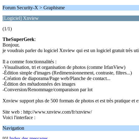
Forum Security-X > Graphisme
[Logiciel] Xnview
(1/1)
TheSuperGeek
:
Bonjour,
je voudrais parler du logiciel Xnview qui est un logiciel gratuit très
Il a comme fonctionnalités :
-Visualisation, tri et organisation de photos (comme IrfanView)
-Édition simple d'images (Redimensionnement, contraste, filtres...)
-Création de diaporama/Page web/Planche de contact...
-Édition des métadonnées des images
-Conversion/Renommage/comparaison par lot
Xnview support plus de 500 formats de photos et est très pratique et ef
Site web : http://www.xnview.com/fr/xnview/
Voici l'interface :
Navigation
[0]
Index des messages