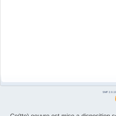
SMF 2.0.1
Ce(tte) oeuvre est mise a disposition 