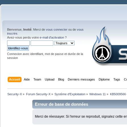
Bienvenue,
Invité
. Merci de
vous connecter
ou de
vous
inscrire
.
Avez-vous perdu votre
e-mail d'activation
?
Connexion avec identifiant, mot de passe et durée de la
session
Accueil
Aide
Team
Upload
Blog
Derniers messages
Diplome
Tags
C
Security-X
»
Forum Security-X
»
Système d'Exploitation
»
Windows 11
»
KB5009566 
Erreur de base de données
Merci de réessayer. Si l'erreur se reproduit, signalez cette e