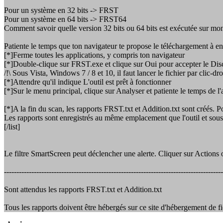
Pour un système en 32 bits -> FRST
Pour un système en 64 bits -> FRST64
Comment savoir quelle version 32 bits ou 64 bits est exécutée sur mo
Patiente le temps que ton navigateur te propose le téléchargement à enre
[*]Ferme toutes les applications, y compris ton navigateur
[*]Double-clique sur FRST.exe et clique sur Oui pour accepter le Dis
/!\ Sous Vista, Windows 7 / 8 et 10, il faut lancer le fichier par clic-d
[*]Attendre qu'il indique L'outil est prêt à fonctionner
[*]Sur le menu principal, clique sur Analyser et patiente le temps de l
[*]A la fin du scan, les rapports FRST.txt et Addition.txt sont créés. 
Les rapports sont enregistrés au même emplacement que l'outil et so
[/list]
Le filtre SmartScreen peut déclencher une alerte. Cliquer sur Actio
----------------------------------------------------------------------------------------
Sont attendus les rapports FRST.txt et Addition.txt
Tous les rapports doivent être hébergés sur ce site d'hébergement de fi