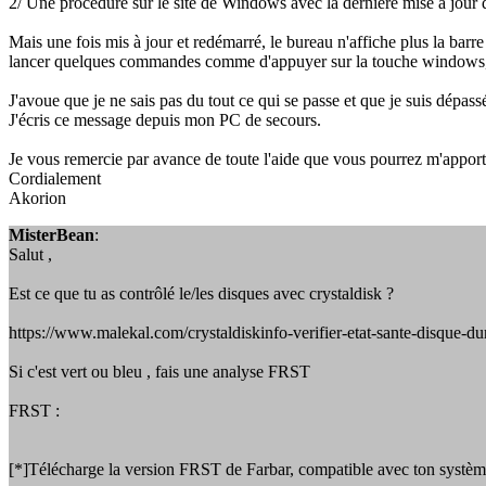
2/ Une procédure sur le site de Windows avec la dernière mise à jour que
Mais une fois mis à jour et redémarré, le bureau n'affiche plus la barre d
lancer quelques commandes comme d'appuyer sur la touche windows, m
J'avoue que je ne sais pas du tout ce qui se passe et que je suis dépass
J'écris ce message depuis mon PC de secours.
Je vous remercie par avance de toute l'aide que vous pourrez m'apport
Cordialement
Akorion
MisterBean
:
Salut ,
Est ce que tu as contrôlé le/les disques avec crystaldisk ?
https://www.malekal.com/crystaldiskinfo-verifier-etat-sante-disque-du
Si c'est vert ou bleu , fais une analyse FRST
FRST :
[*]Télécharge la version FRST de Farbar, compatible avec ton système 