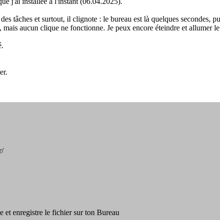
 j'ai installée à l'instant (06.04.2025).
es tâches et surtout, il clignote : le bureau est là quelques secondes, pui
ais aucun clique ne fonctionne. Je peux encore éteindre et allumer l
é.
er.
r/
et enregistre le fichier sur ton Bureau