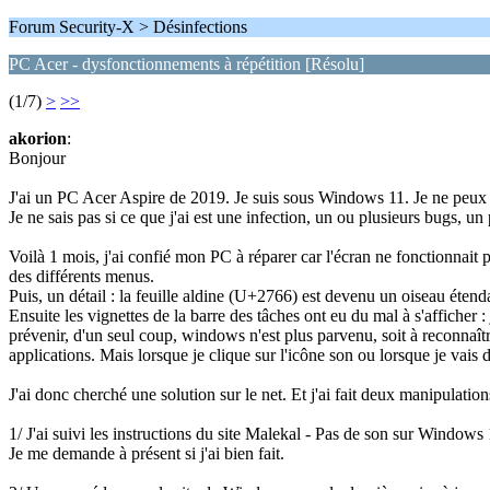
Forum Security-X > Désinfections
PC Acer - dysfonctionnements à répétition [Résolu]
(1/7)
>
>>
akorion
:
Bonjour
J'ai un PC Acer Aspire de 2019. Je suis sous Windows 11. Je ne peux 
Je ne sais pas si ce que j'ai est une infection, un ou plusieurs bugs, un
Voilà 1 mois, j'ai confié mon PC à réparer car l'écran ne fonctionnait 
des différents menus.
Puis, un détail : la feuille aldine (U+2766) est devenu un oiseau étend
Ensuite les vignettes de la barre des tâches ont eu du mal à s'afficher 
prévenir, d'un seul coup, windows n'est plus parvenu, soit à reconnaître
applications. Mais lorsque je clique sur l'icône son ou lorsque je vai
J'ai donc cherché une solution sur le net. Et j'ai fait deux manipulation
1/ J'ai suivi les instructions du site Malekal - Pas de son sur Windows
Je me demande à présent si j'ai bien fait.