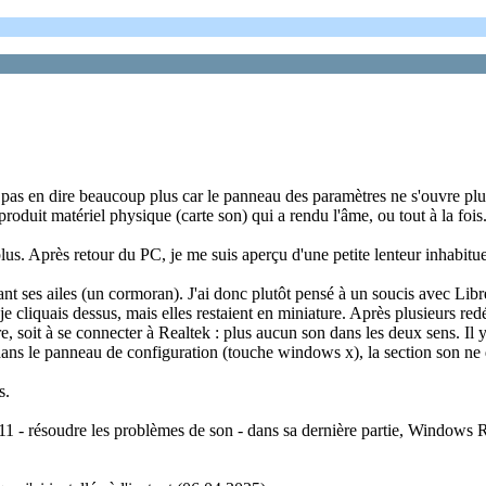
pas en dire beaucoup plus car le panneau des paramètres ne s'ouvre plu
 produit matériel physique (carte son) qui a rendu l'âme, ou tout à la foi
plus. Après retour du PC, je me suis aperçu d'une petite lenteur inhabitu
ant ses ailes (un cormoran). J'ai donc plutôt pensé à un soucis avec Libr
: je cliquais dessus, mais elles restaient en miniature. Après plusieurs 
, soit à se connecter à Realtek : plus aucun son dans les deux sens. Il y
s dans le panneau de configuration (touche windows x), la section son ne
s.
 11 - résoudre les problèmes de son - dans sa dernière partie, Windows R