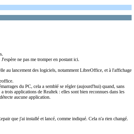
s.
s. J'espère ne pas me tromper en postant ici.
elle au lancement des logiciels, notamment LibreOffice, et à l'affichage
eoffice.
redémarrages du PC, cela a semblé se régler (aujourd'hui) quand, sans
 a trois applications de Realtek : elles sont bien reconnues dans les
 détecte aucune application.
epair que j'ai installé et lancé, comme indiqué. Cela n'a rien changé.