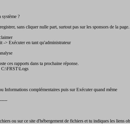
n système ?
gistrer, sans cliquer nulle part, surtout pas sur les sponsors de la page.
claimer
roit -> Exécuter en tant qu'administrateur
'analyse
Poste ces rapports dans ta prochaine réponse.
us C:\FRST\Logs
ns ou Informations complémentaires puis sur Exécuter quand même
-----
chiers ou sur ce site d'hébergement de fichiers et tu indiques les liens 