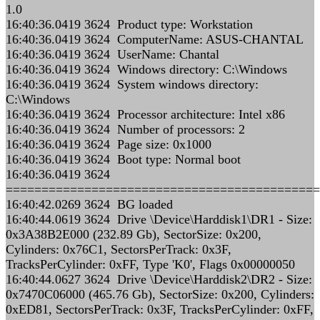
1.0
16:40:36.0419 3624 Product type: Workstation
16:40:36.0419 3624 ComputerName: ASUS-CHANTAL
16:40:36.0419 3624 UserName: Chantal
16:40:36.0419 3624 Windows directory: C:\Windows
16:40:36.0419 3624 System windows directory:
C:\Windows
16:40:36.0419 3624 Processor architecture: Intel x86
16:40:36.0419 3624 Number of processors: 2
16:40:36.0419 3624 Page size: 0x1000
16:40:36.0419 3624 Boot type: Normal boot
16:40:36.0419 3624
============================================
16:40:42.0269 3624 BG loaded
16:40:44.0619 3624 Drive \Device\Harddisk1\DR1 - Size:
0x3A38B2E000 (232.89 Gb), SectorSize: 0x200,
Cylinders: 0x76C1, SectorsPerTrack: 0x3F,
TracksPerCylinder: 0xFF, Type 'K0', Flags 0x00000050
16:40:44.0627 3624 Drive \Device\Harddisk2\DR2 - Size:
0x7470C06000 (465.76 Gb), SectorSize: 0x200, Cylinders:
0xED81, SectorsPerTrack: 0x3F, TracksPerCylinder: 0xFF,