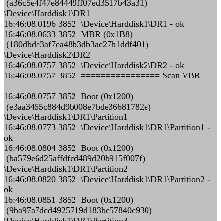
(a36c5e4f47e84449ff07ed3517b43a31)
\Device\Harddisk1\DR1
16:46:08.0196 3852 \Device\Harddisk1\DR1 - ok
16:46:08.0633 3852 MBR (0x1B8)
(180dbde3af7ea48b3db3ac27b1ddf401)
\Device\Harddisk2\DR2
16:46:08.0757 3852 \Device\Harddisk2\DR2 - ok
16:46:08.0757 3852 ================ Scan VBR
==================================
16:46:08.0757 3852 Boot (0x1200)
(e3aa3455c884d9b008e7bde36681782e)
\Device\Harddisk1\DR1\Partition1
16:46:08.0773 3852 \Device\Harddisk1\DR1\Partition1 -
ok
16:46:08.0804 3852 Boot (0x1200)
(ba579e6d25affdfcd489d20b915f007f)
\Device\Harddisk1\DR1\Partition2
16:46:08.0820 3852 \Device\Harddisk1\DR1\Partition2 -
ok
16:46:08.0851 3852 Boot (0x1200)
(9ba97a7dcd4925719d183bc57840c930)
\Device\Harddisk1\DR1\Partition3