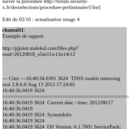
suivre la procédure http://forum.security-
x.fr/desinfections/procedure-preliminaire/[/list]
Edit du 02/10 : actualisation image 4
chantal11
:
Exemple de rapport
http://pjjoint.malekal.com/files.php?
read=20120818_o5m11w13o14r12
--- Citer ---16:40:34.0391 3624 TDSS rootkit removing
tool 2.8.6.0 Aug 13 2012 17:24:05
16:40:36.0419 3624
============================================
16:40:36.0419 3624 Current date / time: 2012/08/17
16:40:36.0419
16:40:36.0419 3624 SystemInfo:
16:40:36.0419 3624
16:40:36.0419 3624 OS Version: 6.1.7601 ServicePack: