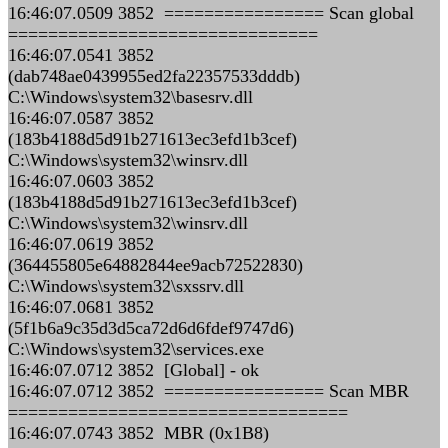
16:46:07.0509 3852 ================ Scan global
===============================
16:46:07.0541 3852
(dab748ae0439955ed2fa22357533dddb)
C:\Windows\system32\basesrv.dll
16:46:07.0587 3852
(183b4188d5d91b271613ec3efd1b3cef)
C:\Windows\system32\winsrv.dll
16:46:07.0603 3852
(183b4188d5d91b271613ec3efd1b3cef)
C:\Windows\system32\winsrv.dll
16:46:07.0619 3852
(364455805e64882844ee9acb72522830)
C:\Windows\system32\sxssrv.dll
16:46:07.0681 3852
(5f1b6a9c35d3d5ca72d6d6fdef9747d6)
C:\Windows\system32\services.exe
16:46:07.0712 3852 [Global] - ok
16:46:07.0712 3852 ================ Scan MBR
==================================
16:46:07.0743 3852 MBR (0x1B8)