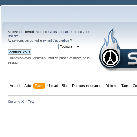
Bienvenue,
Invité
. Merci de
vous connecter
ou de
vous
inscrire
.
Avez-vous perdu votre
e-mail d'activation
?
Connexion avec identifiant, mot de passe et durée de la
session
Accueil
Aide
Team
Upload
Blog
Derniers messages
Diplome
Tags
Co
Security-X
»
Team