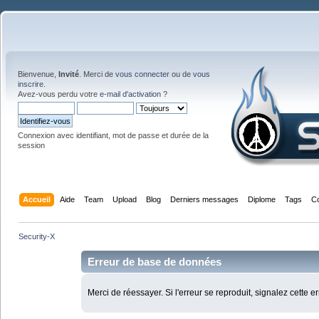
Bienvenue,
Invité
. Merci de
vous connecter
ou de
vous
inscrire
.
Avez-vous perdu votre
e-mail d'activation
?
Connexion avec identifiant, mot de passe et durée de la
session
Accueil
Aide
Team
Upload
Blog
Derniers messages
Diplome
Tags
C
Security-X
Erreur de base de données
Merci de réessayer. Si l'erreur se reproduit, signalez cette e