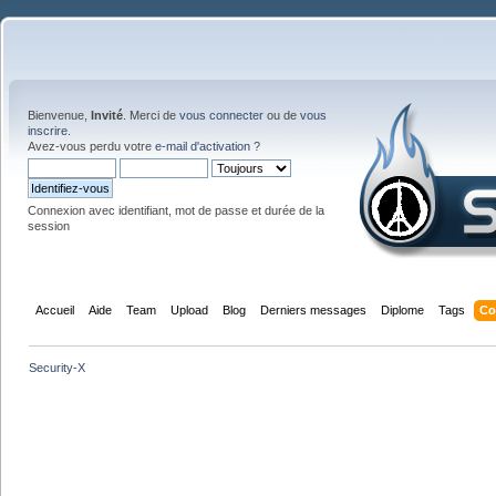
Bienvenue,
Invité
. Merci de
vous connecter
ou de
vous
inscrire
.
Avez-vous perdu votre
e-mail d'activation
?
Connexion avec identifiant, mot de passe et durée de la
session
Accueil
Aide
Team
Upload
Blog
Derniers messages
Diplome
Tags
Co
Security-X